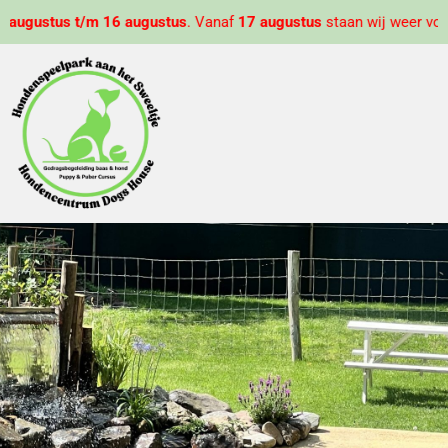
Ga
 16 augustus
. Vanaf
17 augustus
staan wij weer voor u klaar.
naar
de
inhoud